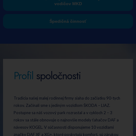
vodičov MKD
Špedičná činnosť
Profil
spoločnosti
Tradícia našej malej rodinnej firmy siaha do začiatku 90-tych
rokov. Začínali sme s jediným vozidlom ŠKODA – LIAZ.
Postupne sa náš vozový park rozrastal a v cykloch 2 – 3
rokov sa stále obnovuje o najnovšie modely ťahačov DAF a
návesov KOGEL. V súčasnosti disponujeme 10 vozidlami
značky DAF XF a XG+, ktoré poskytujú komfort, sú zárukou