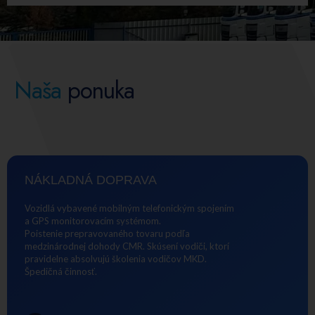
Naša
ponuka
NÁKLADNÁ DOPRAVA
Vozidlá vybavené mobilným telefonickým spojením
a GPS monitorovacím systémom.
Poistenie prepravovaného tovaru podľa
medzinárodnej dohody CMR. Skúsení vodiči, ktorí
pravidelne absolvujú školenia vodičov MKD.
Špedičná činnosť.