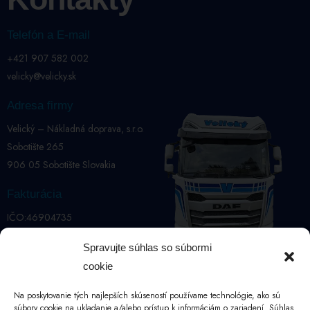
Telefón a E-mail
+421 907 582 002
velicky@velicky.sk
Adresa firmy
Velický – Nákladná doprava, s.r.o.
Sobotište 265
906 05 Sobotište Slovakia
Fakturácia
IČO:46904735
DIČ: 2023648319
Spravujte súhlas so súbormi
IČ DPH: SK2023648319
cookie
Špedícia export
Špedícia import
Na poskytovanie tých najlepších skúseností používame technológie, ako sú
+421 907 582 002
+421 907 209 349
súbory cookie na ukladanie a/alebo prístup k informáciám o zariadení. Súhlas