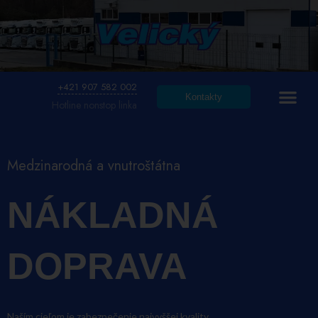
Preskočiť
na
obsah
+421 907 582 002
Kontakty
Hotline nonstop linka
Medzinarodná a vnutroštátna
NÁKLADNÁ
DOPRAVA
Naším cieľom je zabezpečenie najvyššej kvality